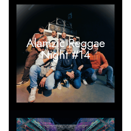
Alamzic Reggae
Night #14