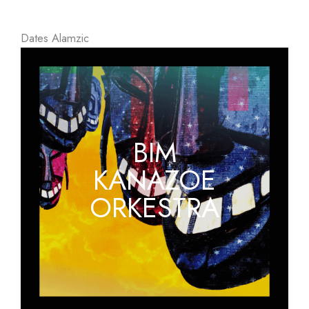
Dates Alamzic
BIM
KANAZOE
ORKESTRA