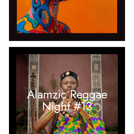
Alamzic Reggae
Night #13