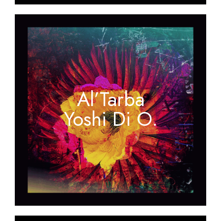
Al’Tarba
Yoshi Di O.